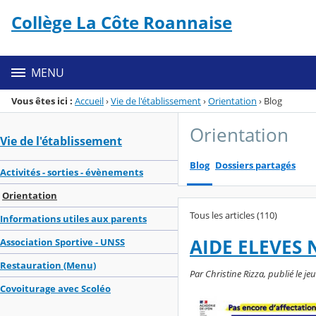
Panneau de gestion des cookies
Collège La Côte Roannaise
Menu de la rubrique
Contenu
MENU
Vous êtes ici :
Accueil
›
Vie de l'établissement
›
Orientation
›
Blog
Orientation
Vie de l'établissement
Blog
Dossiers partagés
Activités - sorties - évènements
Orientation
Tous les articles (110)
Informations utiles aux parents
AIDE ELEVES
Association Sportive - UNSS
Restauration (Menu)
Par Christine Rizza, publié le jeu
Covoiturage avec Scoléo