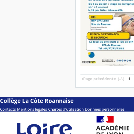
‹
Page précédente
(-/-)
1
Collège La Côte Roannaise
Contacts
Mentions légales
Chartes d'utilisation
Données personnelles