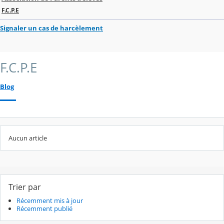
F.C.P.E
Signaler un cas de harcèlement
F.C.P.E
Blog
Aucun article
Trier par
Récemment mis à jour
Récemment publié