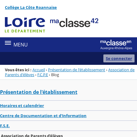
Panneau de gestion des cookies
Collège La Côte Roannaise
Menu de la rubrique
Contenu
MENU
Se connecter
Vous êtes ici :
Accueil
›
Présentation de l'établissement
›
Association de
Parents d'élèves
›
F.C.P.E
›
Blog
Présentation de l'établissement
Horaires et calendrier
Centre de Documentation et d'Information
F.S.E.
Association de Parents d'élèves