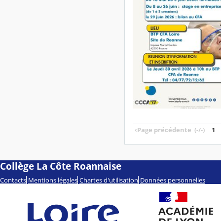
‹
Page précédente
(-/-)
1
Collège La Côte Roannaise
Contacts
Mentions légales
Chartes d'utilisation
Données personnelles