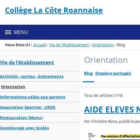
Panneau de gestion des cookies
Collège La Côte Roannaise
Menu de la rubrique
Contenu
MENU
Vous êtes ici :
Accueil
›
Vie de l'établissement
›
Orientation
›
Blog
Orientation
Vie de l'établissement
Blog
Dossiers partagés
Activités - sorties - évènements
Orientation
Tous les articles (110)
Informations utiles aux parents
AIDE ELEVES
Association Sportive - UNSS
Restauration (Menu)
Par Christine Rizza, publié le jeu
Covoiturage avec Scoléo