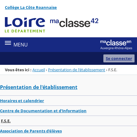
Panneau de gestion des cookies
Collège La Côte Roannaise
Menu de la rubrique
Contenu
MENU
Se connecter
Vous êtes ici :
Accueil
›
Présentation de l'établissement
›
F.S.E.
Présentation de l'établissement
Horaires et calendrier
Centre de Documentation et d'Information
F.S.E.
Association de Parents d'élèves