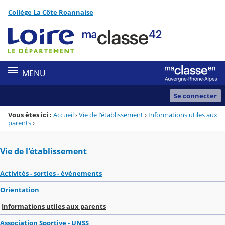
Panneau de gestion des cookies
Collège La Côte Roannaise
Menu de la rubrique
Contenu
MENU
Se connecter
Vous êtes ici :
Accueil
›
Vie de l'établissement
›
Informations utiles aux
parents
›
Vie de l'établissement
Activités - sorties - évènements
Orientation
Informations utiles aux parents
Association Sportive - UNSS